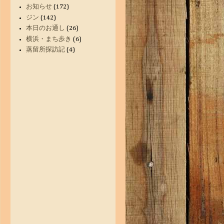
お知らせ
(172)
ジン
(142)
本日のお通し
(26)
横浜・まち歩き
(6)
蒸留所探訪記
(4)