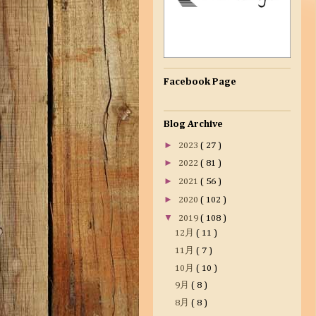
Facebook Page
Blog Archive
►
2023
( 27 )
►
2022
( 81 )
►
2021
( 56 )
►
2020
( 102 )
▼
2019
( 108 )
12月
( 11 )
11月
( 7 )
10月
( 10 )
9月
( 8 )
8月
( 8 )