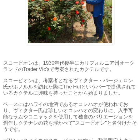
スコーピオンは、1930年代後半にカリフォルニア州オーク
ランドのTrader Vic'sで考案されたカクテルです。
スコーピオンは、考案者となるヴィクター・バージェロン
氏がホノルルを訪れた際にThe Hutというバーで提供されて
いるカクテルに興味を持ったことから始まりました。
ベースにはハワイの地酒であるオコレハオが使われてお
り、ヴィクター氏は珍しいオコレハオの変わりに、入手可
能なラムやコニャックを使用して独自のバリエーションを
創作しクチナシの花を浮かべて"スコーピオン"と名付けたそ
うです。