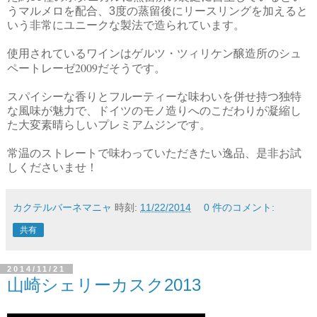
うマルメロを配合、3度の蒸留後にリースリングを加えると
いう非常にユニークな製法で造られています。
使用されているワインはゲルツ・ツィリケン醸造所のシュ
2009
ペートレーゼ
だそうです。
スパイシーな香りとフルーティーな味わいを併せ持つ独特
な風味が魅力で、ドイツのモノ造りへのこだわりが凝縮し
た大変素晴らしいプレミアムジンです。
常温のストレートで味わっていただきたい逸品、是非お試
しくださいませ！
カクテルバーネマニャ
時刻:
11/22/2014
0 件のコメント:
共有
2014/11/21
山崎シェリーカスク2013