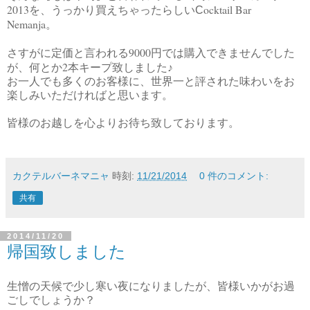
2013
ocktail Bar
を、うっかり買えちゃったらしいC
Nemanja
。
9000
さすがに定価と言われる
円では購入できませんでした
2
が、何とか
本キープ致しました♪
お一人でも多くのお客様に、世界一と評された味わいをお
楽しみいただければと思います。
皆様のお越しを心よりお待ち致しております。
カクテルバーネマニャ
時刻:
11/21/2014
0 件のコメント:
共有
2014/11/20
帰国致しました
生憎の天候で少し寒い夜になりましたが、皆様いかがお過
ごしでしょうか？