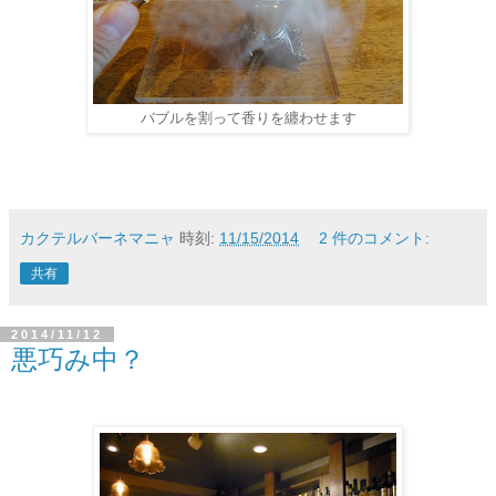
バブルを割って香りを纏わせます
カクテルバーネマニャ
時刻:
11/15/2014
2 件のコメント:
共有
2014/11/12
悪巧み中？