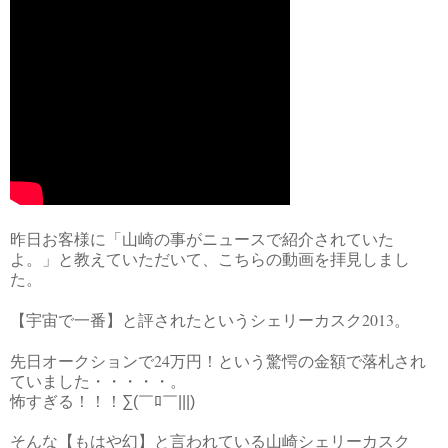
昨日お客様に「山崎の事がニュースで紹介されていた
よ。」と教えていただいて、こちらの動画を拝見しまし
た。
2013
【宇宙で一番】と評されたというシェリーカスク
。
24
先日オークションで
万円！という驚愕の金額で落札され
ていました・・・・・。
怖すぎる！！！∑(￣ﾛ￣|||)
そんな【もはや幻】と言われている山崎シェリーカスク