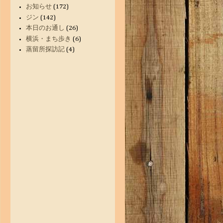
お知らせ
(172)
ジン
(142)
本日のお通し
(26)
横浜・まち歩き
(6)
蒸留所探訪記
(4)