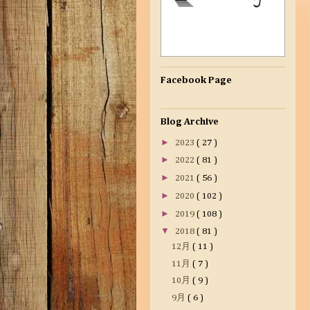
Facebook Page
Blog Archive
►
2023
( 27 )
►
2022
( 81 )
►
2021
( 56 )
►
2020
( 102 )
►
2019
( 108 )
▼
2018
( 81 )
12月
( 11 )
11月
( 7 )
10月
( 9 )
9月
( 6 )