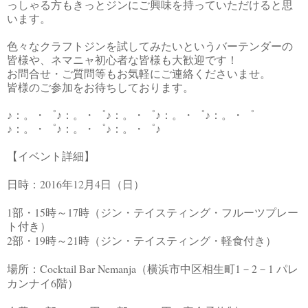
っしゃる方もきっとジンにご興味を持っていただけると思
います。
色々なクラフトジンを試してみたいというバーテンダーの
皆様や、ネマニャ初心者な皆様も大歓迎です！
お問合せ・ご質問等もお気軽にご連絡くださいませ。
皆様のご参加をお待ちしております。
♪：。・゜♪：。・゜♪：。・゜♪：。・゜♪：。・゜
♪：。・゜♪：。・゜♪：。・゜♪
【イベント詳細】
2016
12
4
日時：
年
月
日（日）
1
15
17
部・
時～
時（ジン・テイスティング・フルーツプレー
ト付き）
2
19
21
部・
時～
時（ジン・テイスティング・軽食付き）
Cocktail Bar Nemanja
1－2－1
場所：
（横浜市中区相生町
パレ
6
カンナイ
階）