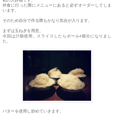
私の大好物です。
外食に行った際にメニューにあると必ずオーダーしてしま
います。
そのため自分で作る際もかなり気合が入ります。
まずは玉ねぎを用意。
25
4
今回は
個使用。スライスしたらボール
個分になりまし
た。
バターを使用し炒めていきます。