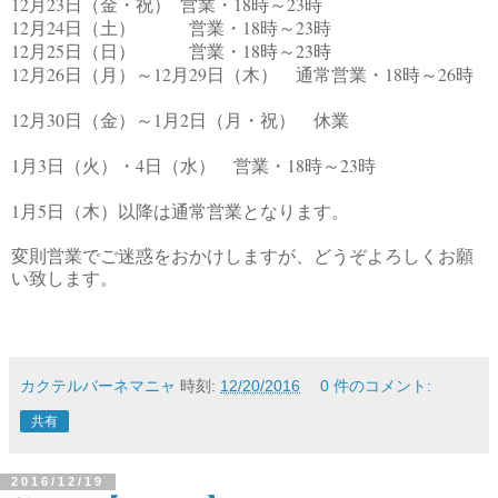
12
23
18
23
月
日（金・祝） 営業・
時～
時
12
24
18
23
月
日（土） 営業・
時～
時
12
25
18
23
月
日（日） 営業・
時～
時
12
26
12
29
18
26
月
日（月）～
月
日（木） 通常営業・
時～
時
12
30
1
2
月
日（金）～
月
日（月・祝） 休業
1
3
4
18
23
月
日（火）・
日（水） 営業・
時～
時
1
5
月
日（木）以降は通常営業となります。
変則営業でご迷惑をおかけしますが、どうぞよろしくお願
い致します。
カクテルバーネマニャ
時刻:
12/20/2016
0 件のコメント:
共有
2016/12/19