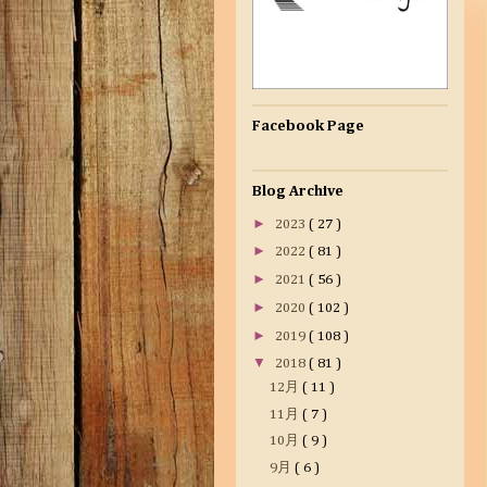
Facebook Page
Blog Archive
►
2023
( 27 )
►
2022
( 81 )
►
2021
( 56 )
►
2020
( 102 )
►
2019
( 108 )
▼
2018
( 81 )
12月
( 11 )
11月
( 7 )
10月
( 9 )
9月
( 6 )