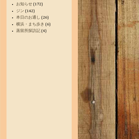
お知らせ
(172)
ジン
(142)
本日のお通し
(26)
横浜・まち歩き
(6)
蒸留所探訪記
(4)