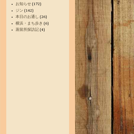
お知らせ
(172)
ジン
(142)
本日のお通し
(26)
横浜・まち歩き
(6)
蒸留所探訪記
(4)