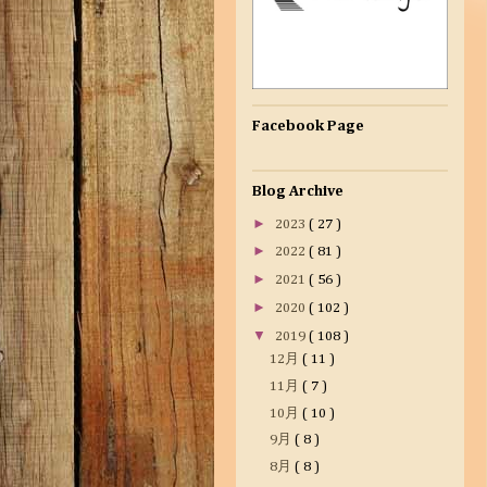
Facebook Page
Blog Archive
►
2023
( 27 )
►
2022
( 81 )
►
2021
( 56 )
►
2020
( 102 )
▼
2019
( 108 )
12月
( 11 )
11月
( 7 )
10月
( 10 )
9月
( 8 )
8月
( 8 )