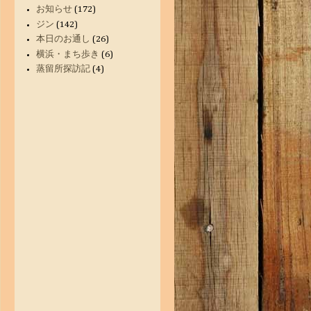
お知らせ
(172)
ジン
(142)
本日のお通し
(26)
横浜・まち歩き
(6)
蒸留所探訪記
(4)