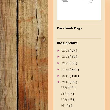
Facebook Page
Blog Archive
►
2023
( 27 )
►
2022
( 81 )
►
2021
( 56 )
►
2020
( 102 )
►
2019
( 108 )
▼
2018
( 81 )
12月
( 11 )
11月
( 7 )
10月
( 9 )
9月
( 6 )