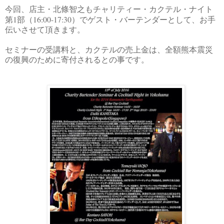
今回、店主・北條智之もチャリティー・カクテル・ナイト
1
16:00-17:30
第
部（
）でゲスト・バーテンダーとして、お手
伝いさせて頂きます。
セミナーの受講料と、カクテルの売上金は、全額熊本震災
の復興のために寄付されるとの事です。