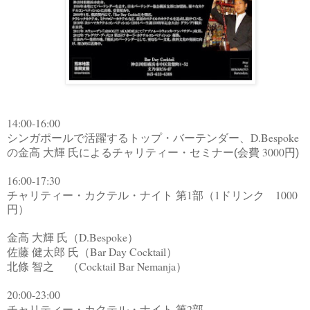
14:00-16:00
D.Bespoke
シンガポールで活躍するトップ・バーテンダー、
3000
の金高 大輝 氏によるチャリティー・セミナー(会費
円)
16:00-17:30
1
1
1000
チャリティー・カクテル・ナイト 第
部（
ドリンク
円）
D.Bespoke
金高 大輝 氏（
）
Bar Day Cocktail
佐藤 健太郎 氏（
）
Cocktail Bar Nemanja
北條 智之 （
）
20:00-23:00
2
チャリティー・カクテル・ナイト 第
部