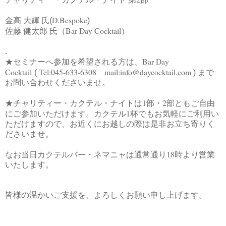
D.Bespoke
金高 大輝 氏(
)
Bar Day Cocktail
佐藤 健太郎 氏（
）
.
Bar Day
★セミナーへ参加を希望され
る方は、
Cocktail
Tel:045-633-6308 mail:info@daycocktail.com
(
) まで
お問い合わせくださいませ。
1
2
★チャリティー・カクテル・ナイトは
部・
部ともご自由
1
にご参加いただけます。カクテル
杯でもお気軽にご利用い
ただけますので、お近くにお越しの際は是非お立ち寄りく
ださいませ。
18
なお当日カクテルバー・ネマニャは通常通り
時より営業
いたします。
皆様の温かいご支援を、よろしくお願い申し上げます。