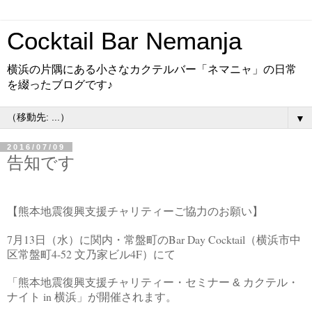
Cocktail Bar Nemanja
横浜の片隅にある小さなカクテルバー「ネマニャ」の日常
を綴ったブログです♪
▼
2016/07/09
告知です
【熊本地震復興支援チャリティーご協力のお願い】
7
13
Bar Day Cocktail
月
日（水）に関内・常盤町の
（横浜市中
4-52
4F
区常盤町
文乃家ビル
）にて
「熊本地震復興支援チャリティー・セミナー & カクテル・
in
ナイト
横浜」が開催されます。