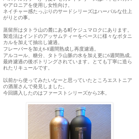
やアロニアを使用し女性向け。
ネイチャー感たっぷりのサードシリーズはハーバルな仕上
がりとの事。
蒸留所はタトラ山の麓にある町ケジュマロクにあります。
製造法はインドのアッサムティーをベースに様々なボタニ
カルを加えて抽出し濾過。
6-8
フレーバーを加え
週間熟成し再度濾過。
6
アルコール、糖分、タトラ山脈の水を加え更に
週間熟成。
最終濾過の後ボトリングされています。とても丁寧に造ら
れたリキュールです。
以前から使ってみたいなーと思っていたところエストニア
の酒屋さんで発見しました。
2
今回購入したのはファーストシリーズから
本。