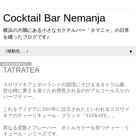
Cocktail Bar Nemanja
横浜の片隅にある小さなカクテルバー「ネマニャ」の日常
を綴ったブログです♪
▼
2015/05/27
TATRATEA
スロヴァキアとポーランドの国境にそびえるタトラ山脈。
登山時に寒さを凌ぐため用意されるのがアルコール入りの
ハーブティー。
2003
これをアイデアに
年に設立されたといわれるスロヴァ
TATRATE
キアのティーリキュール・ブランド「
」。
異なる度数とフレーバー、ボトルカラーを持つティー・リ
キュール・シリーズです。