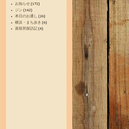
お知らせ
(172)
ジン
(142)
本日のお通し
(26)
横浜・まち歩き
(6)
蒸留所探訪記
(4)