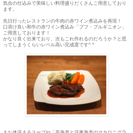
気合の仕込みで美味しい料理盛りだくさんご用意しており
ます。
先日行ったレストランの牛肉の赤ワイン煮込みを再現！
口溶け良い和牛の赤ワイン煮込み「ブフ・ブルギニオン」
ご用意しております！
かなり良く出来ており、次もこれ作れるのだろうか？と思
ってしまうくらいレベル高い完成度です^ ^
また体温まるスープや「高海老と活車海老のマカロニグラ