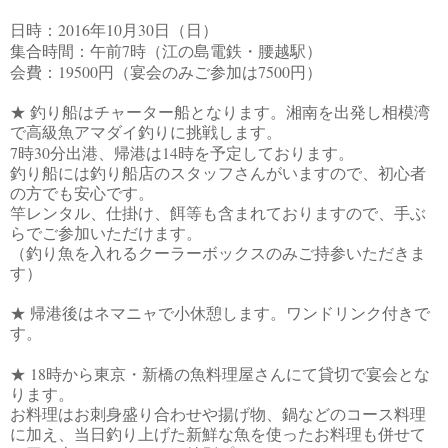
2016
10
30
日時：
年
月
日（日）
7
集合時間：午前
時（江の島電鉄・腰越駅）
19500
7500
会費：
円（宴会のみご参加は
円）
★ 釣り船はチャーター船となります。湘南を出発し相模湾
で高級魚アマダイ釣りに挑戦します。
7
30
14
時
分出港、帰港は
時を予定しております。
釣り船には釣り船店のスタッフさんがいますので、初心者
の方でも安心です。
竿レンタル、仕掛け、餌等も含まれておりますので、手ぶ
らでご参加いただけます。
（釣り魚を入れるクーラーボックスのみご持参いただきま
す）
★ 帰港後はネマニャで小休憩します。ワンドリンク付きで
す。
18
★
時から東京・新橋の魚料理屋さんにて貸切で宴会とな
ります。
お料理はお刺身盛り合わせや揚げ物、鍋などのコース料理
に加え、当日釣り上げた新鮮な魚を使ったお料理も併せて