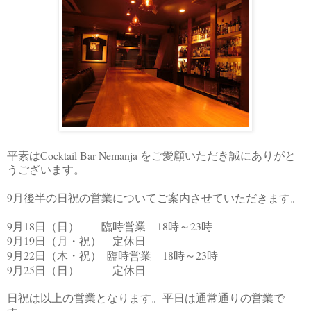
Cocktail Bar Nemanja
平素は
をご愛顧いただき誠にありがと
うございます。
9
月後半の日祝の営業についてご案内させていただきます。
9
18
18
23
月
日（日） 臨時営業
時～
時
9
19
月
日（月・祝） 定休日
9
22
18
23
月
日（木・祝） 臨時営業
時～
時
9
25
月
日（日） 定休日
日祝は以上の営業となります。平日は通常通りの営業で