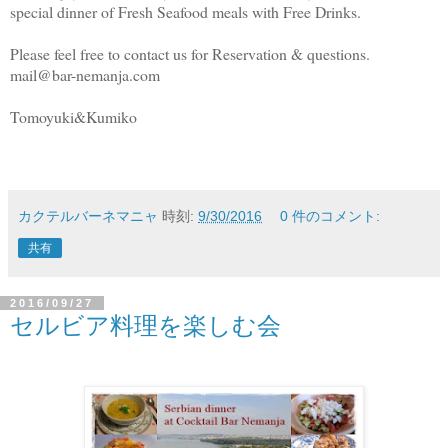
special dinner of Fresh Seafood meals with Free Drinks.
Please feel free to contact us for Reservation & questions.
mail@bar-nemanja.com
Tomoyuki&Kumiko
カクテルバーネマニャ
時刻:
9/30/2016
0 件のコメント:
共有
2016/09/27
セルビア料理を楽しむ会