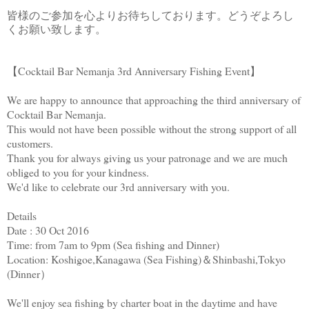
皆様のご参加を心よりお待ちしております。どうぞよろし
くお願い致します。
【Cocktail Bar Nemanja 3rd Anniversary Fishing Event】
We are happy to announce that approaching the third anniversary of
Cocktail Bar Nemanja.
This would not have been possible without the strong support of all
customers.
Thank you for always giving us your patronage and we are much
obliged to you for your kindness.
We'd like to celebrate our 3rd anniversary with you.
Details
Date : 30 Oct 2016
Time: from 7am to 9pm (Sea fishing and Dinner)
Location: Koshigoe,Kanagawa (Sea Fishing)＆Shinbashi,Tokyo
(Dinner）
We'll enjoy sea fishing by charter boat in the daytime and have