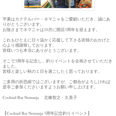
平素はカクテルバー・ネマニャをご愛顧いただき、誠にあ
りがとうございます。
10
3
お陰さまでネマニャは
月に開店
周年を迎えます。
これもひとえに日々温かく応援して下さる皆様のおかげと
心より感謝致しております。
皆様いつも本当にありがとうございます。
3
そこで
周年を記念し、釣りイベントを企画させていただき
ました。
皆様と楽しい秋の１日を過ごしたく思っております。
ご多用の折恐縮ではございますが、ご都合がよろしければ
是非ご参加くださいますようお願い申し上げます。
Cocktail Bar Nemanja
北條智之・久美子
Cocktail Bar Nemanja 3
【
周年記念釣りイベント】