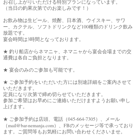
お召し上がりいただける特別プランになっています。
（当日の釣果次第でのお楽しみです！）
お飲み物は生ビール、焼酎、日本酒、ウイスキー、サワ
100
ー、カクテル、ソフトドリンクなど
種類のドリンク飲み
放題です。
3
宴会時間は
時間となっております。
★ 釣り船店からネマニャ、ネマニャから宴会会場までの交
通費は各自ご負担となります。
★ 宴会のみのご参加も可能です。
★ ご参加予約をいただいた方には別途詳細をご案内させて
いただきます。
定員になり次第で締め切らせていただきます。
参加ご希望はお早めにご連絡いただけますようお願い申し
上げます。
045‐664-7305
★ ご参加予約は店頭、電話（
）、メール
mail@bar-nemanja.com
FB
（
）、
のメッセージ等で承っており
ます。ご質問等もお気軽にお問い合わせくださいませ。