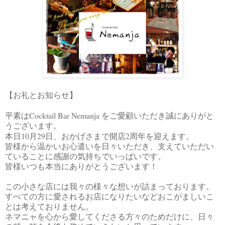
【お礼とお知らせ】
Cocktail Bar Nemanja
平素は
をご愛顧いただき誠にありがと
うございます。
10
29
2
本日
月
日、おかげさまで開店
周年を迎えます。
皆様から温かいお心遣いを日々いただき、支えていただい
ていることに感謝の気持ちでいっぱいです。
皆様いつも本当にありがとうございます！
この小さな店には我々の様々な想いが詰まっております。
すべての方に愛されるお店になりたいなどおこがましいこ
とは考えておりません。
ネマニャを心から愛してくださる方々のためだけに、日々