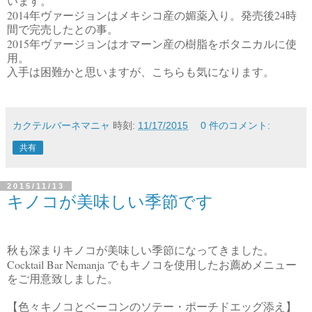
います。
2014
24
年ヴァージョンはメキシコ産の媚薬入り。発売後
時
間で完売したとの事。
2015
年ヴァージョンはオマーン産の樹脂をボタニカルに使
用。
入手は困難かと思いますが、こちらも気になります。
カクテルバーネマニャ
時刻:
11/17/2015
0 件のコメント:
共有
2015/11/13
キノコが美味しい季節です
秋も深まりキノコが美味しい季節になってきました。
Cocktail Bar Nemanja
でもキノコを使用したお薦めメニュー
をご用意致しました。
【色々キノコとベーコンのソテー・ポーチドエッグ添え】