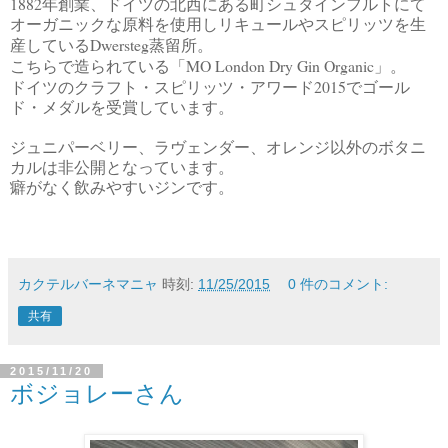
1882
年創業、ドイツの北西にある町シュタインフルトにて
オーガニックな原料を使用しリキュールやスピリッツを生
Dwersteg
産している
蒸留所。
MO London Dry Gin Organic
こちらで造られている「
」。
2015
ドイツのクラフト・スピリッツ・アワード
でゴール
ド・メダルを受賞しています。
ジュニパーベリー、ラヴェンダー、オレンジ以外のボタニ
カルは非公開となっています。
癖がなく飲みやすいジンです。
カクテルバーネマニャ
時刻:
11/25/2015
0 件のコメント:
共有
2015/11/20
ボジョレーさん