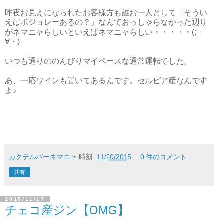
昨夜お見えになられたお客様方も誰お一人として「そうい
えばボジョレーあるの？」なんておっしゃらなかった辺り
がネマニャらしいといえばネマニャらしい・・・・・(;・
∀・)
いつも通りののんびりマイペースな通常運転でした。
あ、一応ワインも置いてあるんです。セルビア産なんです
よ♪
カクテルバーネマニャ
時刻:
11/20/2015
0 件のコメント:
共有
2015/11/17
チェコ産ジン【OMG】