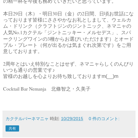
の精一杯を今後も務めていきたいと思っています。
29
30
2
本日
日（木）・明日
日（金）の
日間、日頃お世話にな
っております皆様にささやかなお礼としまして、ウェルカ
ム・ドリンク（クラフトジンのジントニック、ネマニャの
No.1
人気
カクテル「ジントニッキー・メルセデス」、スパ
3
ークリングワインの
種からお選びいただけます）とオード
ブル・プレート（何が出るかは気まぐれ次第です）をご用
意しております。
2
周年とはいえ特別なことはせず、ネマニャらしくのんびり
いつも通りの営業です♪
皆様のお越しを心よりお待ち致しておりますm(__)m
Cocktail Bar Nemanja
北條智之・久美子
カクテルバーネマニャ
時刻:
10/29/2015
0 件のコメント:
共有