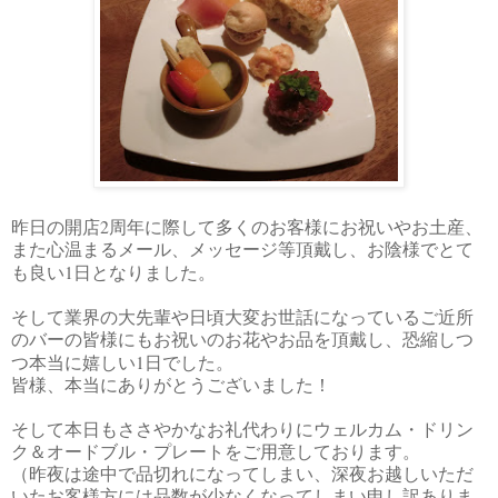
2
昨日の開店
周年に際して多くのお客様にお祝いやお土産、
また心温まるメール、メッセージ等頂戴し、お陰様でとて
1
も良い
日となりました。
そして業界の大先輩や日頃大変お世話になっているご近所
のバーの皆様にもお祝いのお花やお品を頂戴し、恐縮しつ
1
つ本当に嬉しい
日でした。
皆様、本当にありがとうございました！
そして本日もささやかなお礼代わりにウェルカム・ドリン
ク＆オードブル・プレートをご用意しております。
（昨夜は途中で品切れになってしまい、深夜お越しいただ
いたお客様方には品数が少なくなってしまい申し訳ありま