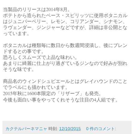
2014
8
当製品のリリースは
年
月。
ポテトから造られたベース・スピリッツに使用ボタニカル
はジュニパーベリー、レモン、コリアンダー、シナモン、
ラヴェンダー、ジンジャーなどですが、詳細は非公開とな
っています。
ボタニカルは種類毎に数日から数週間浸漬し、後にブレン
ドするとの事です。
恐ろしくスムーズで上品な味わい。
あまりに綺麗に仕上がり過ぎているジンなので好みが別れ
そうな味です。
商品名のウィンドシュピエールとはグレイハウンドのこと
でラベルにも描かれています。
2015
1600
年秋に
本限定の「リザーブ」も発売。
4
今後も面白い事をやってくれそうな注目の
人組です。
カクテルバーネマニャ
時刻:
12/10/2015
0 件のコメント: