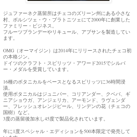
ジュファーネク蒸留所はチェコのズリーン州にある小さな
2000
村、ボルシツェ・ウ・ブラトニツェにて
年に創業した
ファミリー・ビジネス。
フルーツブランデーやリキュール、アブサンを製造してい
ます。
OMG
2014
（オーマイジン）は
年にリリースされたチェコ初
の本格ジン。
2015
ドイツのクラフト・スピリッツ・アワード
でシルバ
ー・メダルを受賞しています。
16
36
種のボタニカルをベースとなるスピリッツに
時間浸
漬。
使用ボタニカルはジュニパー、コリアンダー、クベバ、ギ
ニアショウガ、アンジェリカ、アーモンド、ラヴェンダ
ー、フレッシュオレンジピール、リンデンの花（チェコの
国樹）など。
3
45
度の蒸留後加水し
度で製品化されています。
1
500
年に
度スペシャル・エディションを
本限定で発売して