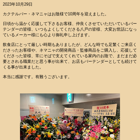
2023年10月29日
カクテルバー・ネマニャはお陰様で10周年を迎えました。
日頃から温かく応援して下さるお客様、仲良くさせていただいているバー
テンダーの皆様、いつもよくしてくださる八戸の皆様、大変お世話になっ
ているメーカー様にも心より御礼申し上げます。
飲食店にとって厳しい時期もありましたが、どんな時でも足繁くご来店く
ださったお客様や、ネマニャの開発商品・監修商品をご購入し、応援して
くださった皆様、常にそばで支えてくれている家内のお陰で、まだまだ必
要とされる職業だと思う事が出来て、お店もバーテンダーとしても続けて
くる事が出来ました。
本当に感謝です。有難うございます。