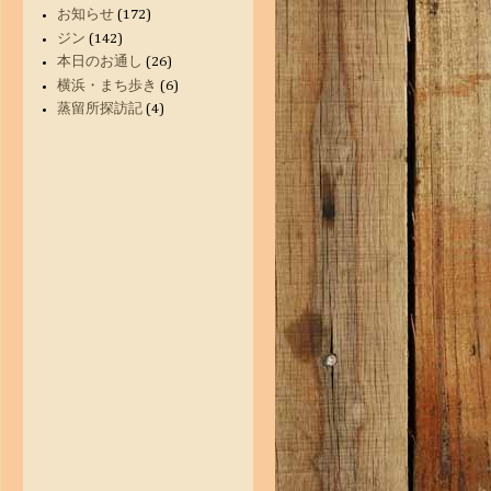
お知らせ
(172)
ジン
(142)
本日のお通し
(26)
横浜・まち歩き
(6)
蒸留所探訪記
(4)