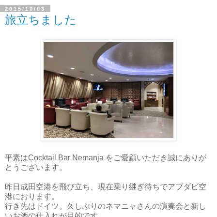
2015/10/03
旅立ちました
平素はCocktail Bar Nemanja をご愛顧いただき誠にありが
とうございます。
昨日成田空港を飛び立ち、現在乗り継ぎ待ちでアブダビ空
港におります。
行き先はドイツ。久しぶりのネマニャさんの演奏会と新し
いお酒の仕入れが目的です。