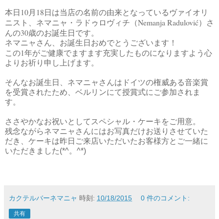
10
18
本日
月
日は当店の名前の由来となっているヴァイオリ
Nemanja Radulović
ニスト、ネマニャ・ラドゥロヴィチ（
）さ
30
んの
歳のお誕生日です。
ネマニャさん、お誕生日おめでとうございます！
1
この
年がご健康でますます充実したものになりますよう心
よりお祈り申し上げます。
そんなお誕生日、ネマニャさんはドイツの権威ある音楽賞
を受賞されたため、ベルリンにて授賞式にご参加されま
す。
ささやかなお祝いとしてスペシャル・ケーキをご用意。
残念ながらネマニャさんにはお写真だけお送りさせていた
だき、ケーキは昨日ご来店いただいたお客様方とご一緒に
いただきました(*^。^*)
カクテルバーネマニャ
時刻:
10/18/2015
0 件のコメント:
共有