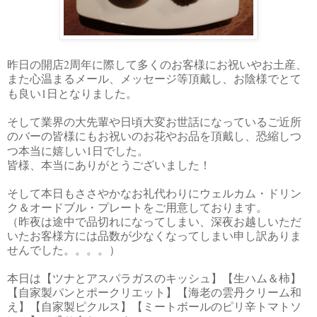
2
昨日の開店
周年に際して多くのお客様にお祝いやお土産、
また心温まるメール、メッセージ等頂戴し、お陰様でとて
1
も良い
日となりました。
そして業界の大先輩や日頃大変お世話になっているご近所
のバーの皆様にもお祝いのお花やお品を頂戴し、恐縮しつ
1
つ本当に嬉しい
日でした。
皆様、本当にありがとうございました！
そして本日もささやかなお礼代わりにウェルカム・ドリン
ク＆オードブル・プレートをご用意しております。
（昨夜は途中で品切れになってしまい、深夜お越しいただ
いたお客様方には品数が少なくなってしまい申し訳ありま
せんでした。。。。）
本日は【ツナとアスパラガスのキッシュ】【生ハム＆柿】
【自家製パンとポークリエット】【海老の雲丹クリーム和
え】【自家製ピクルス】【ミートボールのピリ辛トマトソ