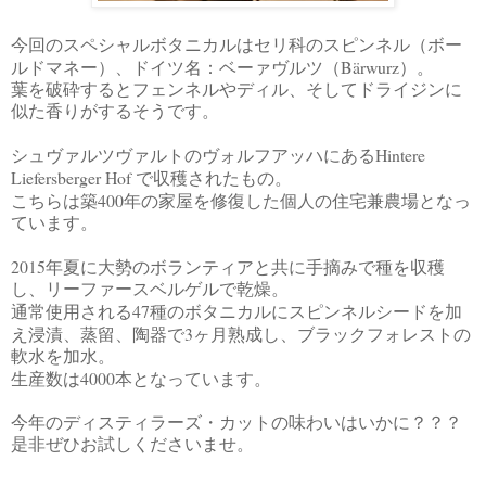
今回のスペシャルボタニカルはセリ科のスピンネル（ボー
Bärwurz
ルドマネー）、ドイツ名：ベーァヴルツ（
）。
葉を破砕するとフェンネルやディル、そしてドライジンに
似た香りがするそうです。
Hintere
シュヴァルツヴァルトのヴォルフアッハにある
Liefersberger Hof
で収穫されたもの。
400
こちらは築
年の家屋を修復した個人の住宅兼農場となっ
ています。
2015
年夏に大勢のボランティアと共に手摘みで種を収穫
し、リーファースベルゲルで乾燥。
47
通常使用される
種のボタニカルにスピンネルシードを加
3
え浸漬、蒸留、陶器で
ヶ月熟成し、ブラックフォレストの
軟水を加水。
4000
生産数は
本となっています。
今年のディスティラーズ・カットの味わいはいかに？？？
是非ぜひお試しくださいませ。