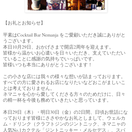
【お礼とお知らせ】
Cocktail Bar Nemanja
平素は
をご愛顧いただき誠にありがと
うございます。
10
29
2
本日
月
日、おかげさまで開店
周年を迎えます。
皆様から温かいお心遣いを日々いただき、支えていただい
ていることに感謝の気持ちでいっぱいです。
皆様いつも本当にありがとうございます！
この小さな店には我々の様々な想いが詰まっております。
すべての方に愛されるお店になりたいなどおこがましいこ
とは考えておりません。
ネマニャを心から愛してくださる方々のためだけに、日々
の精一杯を今後も務めていきたいと思っています。
29
30
2
本日
日（木）・明日
日（金）の
日間、日頃お世話にな
っております皆様にささやかなお礼としまして、ウェルカ
ム・ドリンク（クラフトジンのジントニック、ネマニャの
No.1
人気
カクテル「ジントニッキー・メルセデス」、スパ