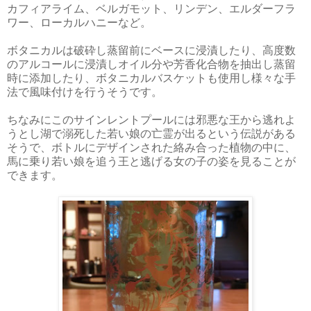
カフィアライム、ベルガモット、リンデン、エルダーフラ
ワー、ローカルハニーなど。
ボタニカルは破砕し蒸留前にベースに浸漬したり、高度数
のアルコールに浸漬しオイル分や芳香化合物を抽出し蒸留
時に添加したり、ボタニカルバスケットも使用し様々な手
法で風味付けを行うそうです。
ちなみにこのサインレントプールには邪悪な王から逃れよ
うとし湖で溺死した若い娘の亡霊が出るという伝説がある
そうで、ボトルにデザインされた絡み合った植物の中に、
馬に乗り若い娘を追う王と逃げる女の子の姿を見ることが
できます。