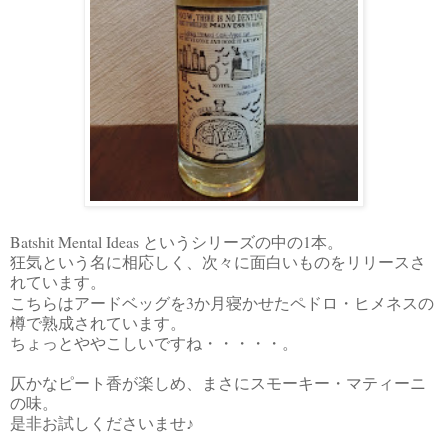
Batshit Mental Ideas
1
というシリーズの中の
本。
狂気という名に相応しく、次々に面白いものをリリースさ
れています。
3
こちらはアードベッグを
か月寝かせたペドロ・ヒメネスの
樽で熟成されています。
ちょっとややこしいですね・・・・・。
仄かなピート香が楽しめ、まさにスモーキー・マティーニ
の味。
是非お試しくださいませ♪