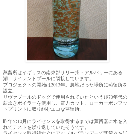
蒸留所はイギリスの南東部サリー州・アルバリーにある
湖、サイレントプールに隣接しています。
2013
プロジェクトの開始は
年。農地だった場所に蒸留所を
設立。
1970
リヴァプールのドッグで使用されていたという
年代の
薪炊きボイラーを使用し、電力カット、ローカーボンフッ
トプリントに取り組むエコな蒸留所。
10
昨年の
月にライセンスを取得するまでは蒸留器に水を入
れてテストを繰り返していたそうです。
ライセンス取得後すぐにアップルブランデーで蒸留器を試