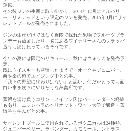
運転。
2014
12
その後ジンの生産に取り掛かり、
年
月にアルバリ
2015
3
ー・リミテッドという限定のジンを発売。
年
月にサイ
レントプールが発売されました。
ジンの生産だけではなく近隣で採れた果物でフルーツブラ
ンデーも蒸留したり、隣にあるワイナリーさんのグラッパ
造りも請け負っているそうです。
今年の夏には限定のリキュール、秋にはウォッカを発売予
定。
既にウイスキーも蒸留したようで、オークやジュニパー、
栗や桑の樽でエイジング中との事。
「我々の野望に終わりはない」と謳い、何だかとっても面
白い事を次々にやりそうな蒸留所です。
蒸留を請け負うコリン・メイソン氏はバーテンダーの経験
もあり、エジンバラのヘリオット・ワット大学で醸造・蒸
留学を学んだとの事。
24
サイレントプールに使用されているボタ二カルは
種類。
ジュニパーベリー、ラベンダー、カモミール、シトラス、