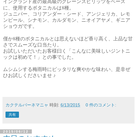
イングランド産の最高級のグレーンスピリッツをベース
8
に、使用するボタニカルは
種。
ジュニパー、コリアンダー・シード、アンジェリカ、レモ
ンピール、シナモン、カルダモン、ニオイアヤメ、ギニア
ショウガです。
8
僅か
種のボタニカルとは思えないほど香り高く、上品な甘
さでスムーズな口当たり。
お試しいただいたお客様曰く「こんなに美味しいジントニ
ックは初めて！」との事でした。
ムシムシする梅雨時にピッタリな爽やかな味わい、是非ぜ
ひお試しくださいませ ♪
カクテルバーネマニャ
時刻:
6/13/2015
0 件のコメント:
共有
2015/06/12