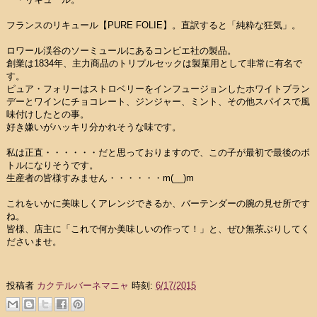
フランスのリキュール【PURE FOLIE】。直訳すると「純粋な狂気」。
ロワール渓谷のソーミュールにあるコンビエ社の製品。
創業は1834年、主力商品のトリプルセックは製菓用として非常に有名で
す。
ピュア・フォリーはストロベリーをインフュージョンしたホワイトブラン
デーとワインにチョコレート、ジンジャー、ミント、その他スパイスで風
味付けしたとの事。
好き嫌いがハッキリ分かれそうな味です。
私は正直・・・・・・だと思っておりますので、この子が最初で最後のボ
トルになりそうです。
生産者の皆様すみません・・・・・・m(__)m
これをいかに美味しくアレンジできるか、バーテンダーの腕の見せ所です
ね。
皆様、店主に「これで何か美味しいの作って！」と、ぜひ無茶ぶりしてく
ださいませ。
投稿者
カクテルバーネマニャ
時刻:
6/17/2015