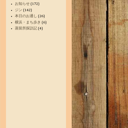
お知らせ
(172)
ジン
(142)
本日のお通し
(26)
横浜・まち歩き
(6)
蒸留所探訪記
(4)