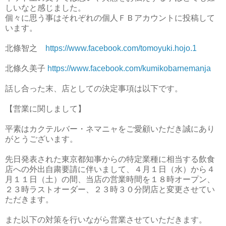
しいなと感じました。
個々に思う事はそれぞれの個人ＦＢアカウントに投稿して
います。
北條智之
https://www.facebook.com/tomoyuki.hojo.1
北條久美子
https://www.facebook.com/kumikobarnemanja
話し合った末、店としての決定事項は以下です。
【営業に関しまして】
平素はカクテルバー・ネマニャをご愛顧いただき誠にあり
がとうございます。
先日発表された東京都知事からの特定業種に相当する飲食
店への外出自粛要請に伴いまして、４月１日（水）から４
月１１日（土）の間、当店の営業時間を１８時オープン、
２３時ラストオーダー、２３時３０分閉店と変更させてい
ただきます。
また以下の対策を行いながら営業させていただきます。