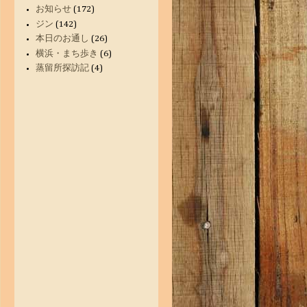
お知らせ
(172)
ジン
(142)
本日のお通し
(26)
横浜・まち歩き
(6)
蒸留所探訪記
(4)