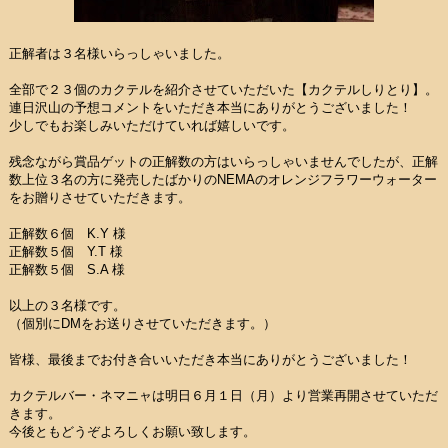
正解者は３名様いらっしゃいました。
全部で２３個のカクテルを紹介させていただいた【カクテルしりとり】。
連日沢山の予想コメントをいただき本当にありがとうございました！
少しでもお楽しみいただけていれば嬉しいです。
残念ながら賞品ゲットの正解数の方はいらっしゃいませんでしたが、正解
数上位３名の方に発売したばかりのNEMAのオレンジフラワーウォーター
をお贈りさせていただきます。
正解数６個 K.Y 様
正解数５個 Y.T 様
正解数５個 S.A 様
以上の３名様です。
（個別にDMをお送りさせていただきます。）
皆様、最後までお付き合いいただき本当にありがとうございました！
カクテルバー・ネマニャは明日６月１日（月）より営業再開させていただ
きます。
今後ともどうぞよろしくお願い致します。