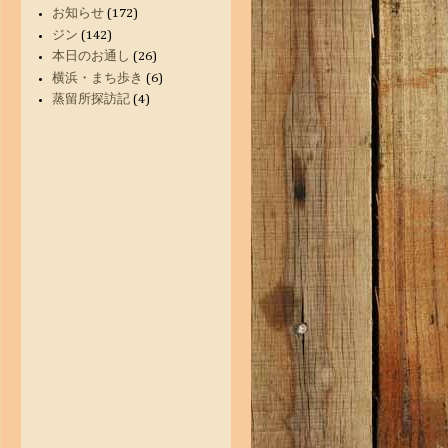
お知らせ
(172)
ジン
(142)
本日のお通し
(26)
横浜・まち歩き
(6)
蒸留所探訪記
(4)