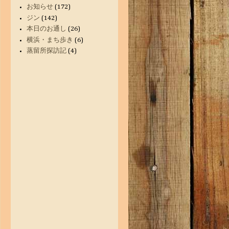
お知らせ
(172)
ジン
(142)
本日のお通し
(26)
横浜・まち歩き
(6)
蒸留所探訪記
(4)