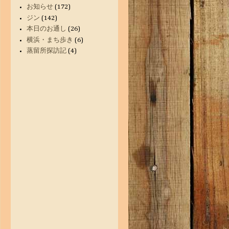
お知らせ
(172)
ジン
(142)
本日のお通し
(26)
横浜・まち歩き
(6)
蒸留所探訪記
(4)