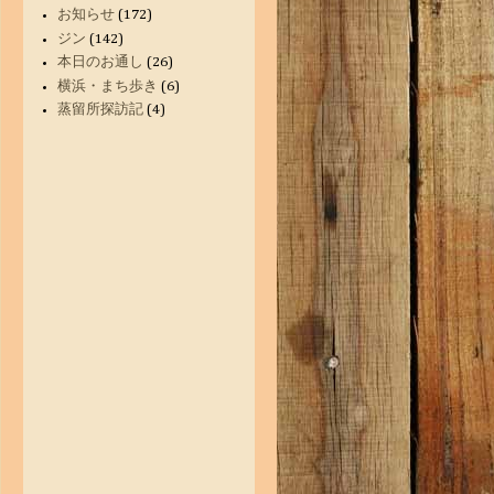
お知らせ
(172)
ジン
(142)
本日のお通し
(26)
横浜・まち歩き
(6)
蒸留所探訪記
(4)