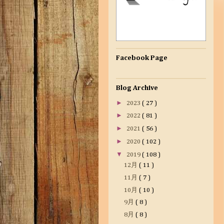
Facebook Page
Blog Archive
►
2023
( 27 )
►
2022
( 81 )
►
2021
( 56 )
►
2020
( 102 )
▼
2019
( 108 )
12月
( 11 )
11月
( 7 )
10月
( 10 )
9月
( 8 )
8月
( 8 )