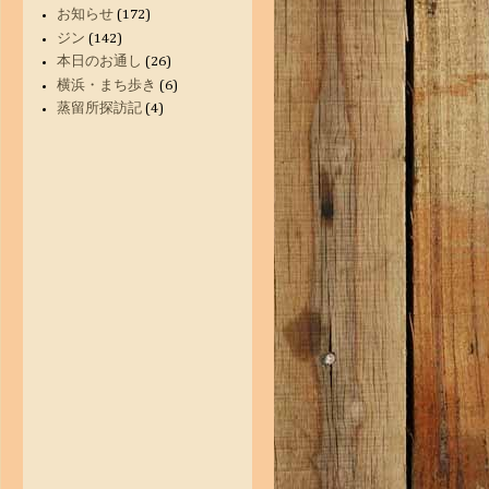
お知らせ
(172)
ジン
(142)
本日のお通し
(26)
横浜・まち歩き
(6)
蒸留所探訪記
(4)