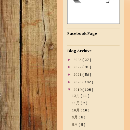
Facebook Page
Blog Archive
►
2023
( 27 )
►
2022
( 81 )
►
2021
( 56 )
►
2020
( 102 )
▼
2019
( 108 )
12月
( 11 )
11月
( 7 )
10月
( 10 )
9月
( 8 )
8月
( 8 )