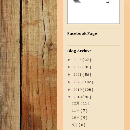
Facebook Page
Blog Archive
►
2023
( 27 )
►
2022
( 81 )
►
2021
( 56 )
►
2020
( 102 )
►
2019
( 108 )
▼
2018
( 81 )
12月
( 11 )
11月
( 7 )
10月
( 9 )
9月
( 6 )