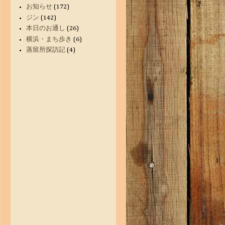
お知らせ
(172)
ジン
(142)
本日のお通し
(26)
横浜・まち歩き
(6)
蒸留所探訪記
(4)