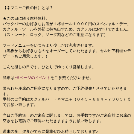
【ネマニャご飯の日】とは？
★この日に限り席料無料。
バックバーのお好きなお酒が１杯オール１０００円のスペシャル・デー。
カクテル・ツールを外部に持ち出すため、カクテルはお作りできません。
（ストレート、ロック、ソーダ割などのご用意になります）
フードメニューをいつもより少しだけ充実させます。
（黒板からお好きなものをオーダーしていただきます。セルビア料理やデ
ザートもご用意します。）
こんな感じの日です。ひとりでゆっくり営業します。
詳細は
FBページのイベント
をご参照くださいませ。
限られた座席のご用意になりますので、ご予約優先とさせていただきま
す。
事前のご予約はカクテルバー・ネマニャ（０４５－６６４－７３０５）ま
でお願い致します。
当日ご予約無しのご来店に関しましては、お手数ですがご来店前にお席の
空きをお電話でご確認いただきますようお願い致します。
週末の夜、夕食がてらに是非ぜひお待ちしております♪