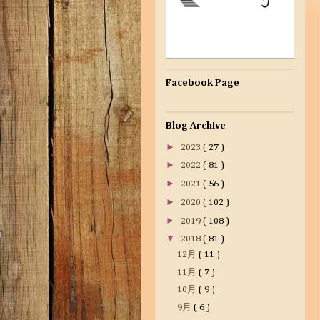
Facebook Page
Blog Archive
►
2023
( 27 )
►
2022
( 81 )
►
2021
( 56 )
►
2020
( 102 )
►
2019
( 108 )
▼
2018
( 81 )
12月
( 11 )
11月
( 7 )
10月
( 9 )
9月
( 6 )