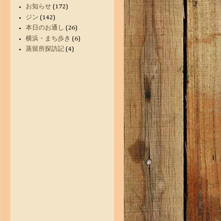
お知らせ
(172)
ジン
(142)
本日のお通し
(26)
横浜・まち歩き
(6)
蒸留所探訪記
(4)