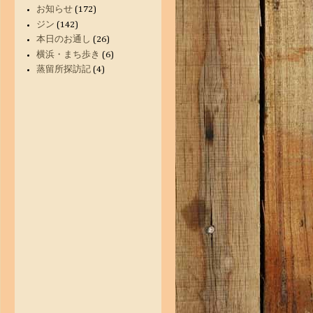
お知らせ
(172)
ジン
(142)
本日のお通し
(26)
横浜・まち歩き
(6)
蒸留所探訪記
(4)