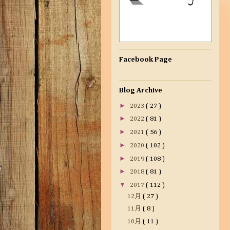
Facebook Page
Blog Archive
►
2023
( 27 )
►
2022
( 81 )
►
2021
( 56 )
►
2020
( 102 )
►
2019
( 108 )
►
2018
( 81 )
▼
2017
( 112 )
12月
( 27 )
11月
( 8 )
10月
( 11 )