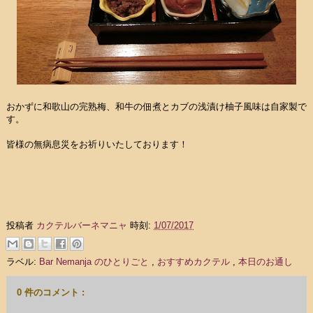
おかずに和歌山の完熟梅、和牛の佃煮とカブの浅漬け柚子風味は自家製で
す。
皆様の無病息災をお祈りいたしております！
投稿者
カクテルバーネマニャ
時刻:
1/07/2017
ラベル:
Bar Nemanja のひとりごと
,
おすすめカクテル
,
本日のお通し
0 件のコメント :