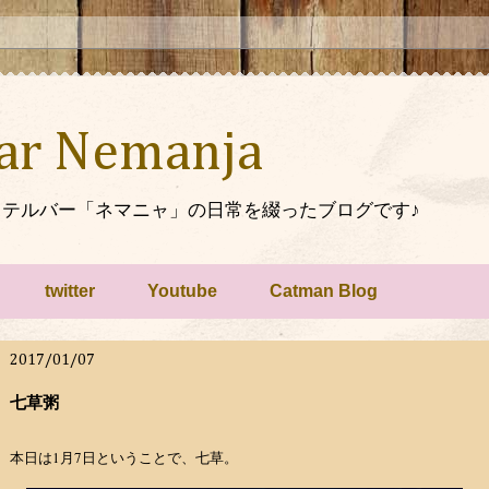
Bar Nemanja
テルバー「ネマニャ」の日常を綴ったブログです♪
twitter
Youtube
Catman Blog
2017/01/07
七草粥
1
7
本日は
月
日ということで、七草。