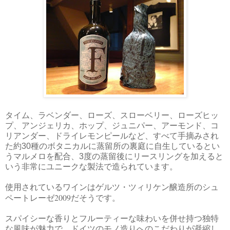
タイム、ラベンダー、ローズ、スローベリー、ローズヒッ
プ、アンジェリカ、ホップ、ジュニパー、アーモンド、コ
リアンダー、ドライレモンピールなど、すべて手摘みされ
た約30種のボタニカルに蒸留所の裏庭に自生しているとい
うマルメロを配合、3度の蒸留後にリースリングを加えると
いう非常にユニークな製法で造られています。
使用されているワインはゲルツ・ツィリケン醸造所のシュ
2009
ペートレーゼ
だそうです。
スパイシーな香りとフルーティーな味わいを併せ持つ独特
な風味が魅力で、ドイツのモノ造りへのこだわりが凝縮し